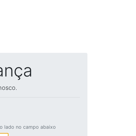
ança
nosco.
ao lado no campo abaixo