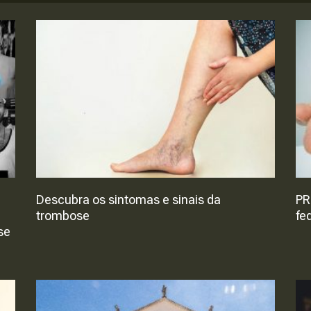
Descubra os sintomas e sinais da
PR
trombose
fe
se