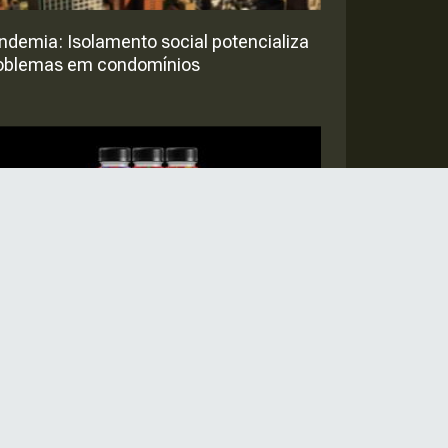
ndemia: Isolamento social potencializa
oblemas em condomínios
otônico Jungle oferece hidratação à
se de plantas, conheça