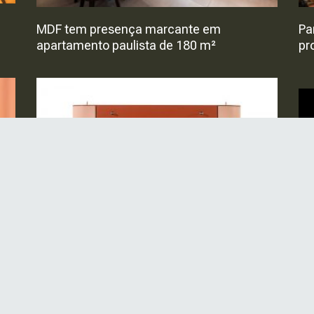
MDF tem presença marcante em
Pa
apartamento paulista de 180 m²
pr
Aposte no Design
Is
ba