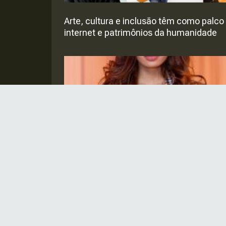
Arte, cultura e inclusão têm como palco
internet e patrimônios da humanidade
Em meio à pandemia, Emilia Pedersen
gera emprego para costureiras do
Nordeste