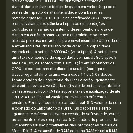
pela garantia. 2. O OPPO A5 foi submetido a testes de
durabilidade, incluindo testes de queda em vários ângulos e
testes de impacto de alta intensidade, com base nas
metodologias MIL-STD 810H e na certificação SGS. Esses
testes avaliam a resistência a impactos em condições
controladas, mas não garantem o desempenho à prova de
danos em cenários reais. Como a durabilidade pode ser
afetada pelo uso individual e pelo envelhecimento do produto,
a experiência real do usuário pode variar. 3. A capacidade
equivalente da bateria é 6000mAh (valor típico). A bateria terá
uma taxa de retenção da capacidade de mais de 80% após 5
anos de uso, de acordo com a simulação em laboratório da
OPPO do comportamento diário do usuário (carregar e
descarregar totalmente uma vez a cada 1,1 dia). Os dados
foram obtidos do Laboratório da OPPO e serão ligeiramente
diferentes devido à versão do software de teste e ao ambiente
de teste específico. 4. A tela suporta taxa de atualização de até
120Hz. A taxa de atualização pode variar em diferentes
cenários. Por favor consulte o produto real. 5. O volume do som
é coletado do Laboratório da OPPO. Os dados reais serão
ligeiramente diferentes devido à versão do software de teste e
ao ambiente de teste específico. 6. Os dados do processador
Dimensity 6300 são provenientes das informações oficiais da
MediaTek. 7. A expansão de RAM adiciona RAM virtual à RAM