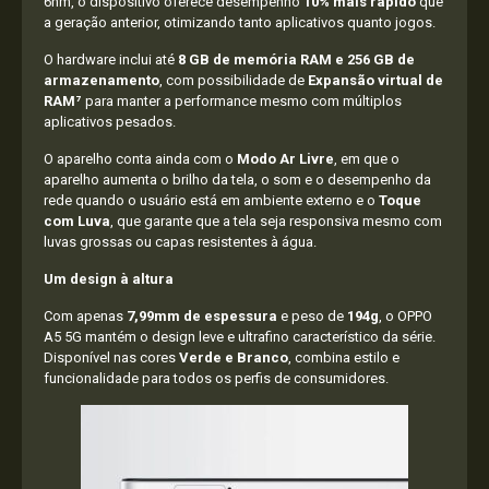
6nm, o dispositivo oferece desempenho
10% mais rápido
que
a geração anterior, otimizando tanto aplicativos quanto jogos.
O hardware inclui até
8 GB de memória RAM e 256 GB de
armazenamento
, com possibilidade de
Expansão virtual de
RAM⁷
para manter a performance mesmo com múltiplos
aplicativos pesados.
O aparelho conta ainda com o
Modo Ar Livre
, em que o
aparelho aumenta o brilho da tela, o som e o desempenho da
rede quando o usuário está em ambiente externo e o
Toque
com Luva
, que garante que a tela seja responsiva mesmo com
luvas grossas ou capas resistentes à água.
Um design à altura
Com apenas
7,99mm de espessura
e peso de
194g
, o OPPO
A5 5G mantém o design leve e ultrafino característico da série.
Disponível nas cores
Verde e Branco
, combina estilo e
funcionalidade para todos os perfis de consumidores.