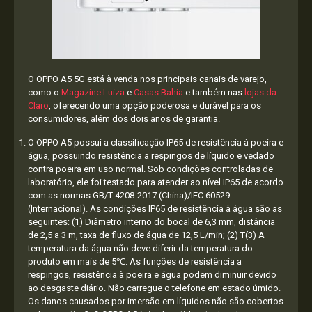
O OPPO A5 5G está à venda nos principais canais de varejo,
como o
Magazine Luiza
e
Casas Bahia
e também nas
lojas da
Claro
, oferecendo uma opção poderosa e durável para os
consumidores, além dos dois anos de garantia.
O OPPO A5 possui a classificação IP65 de resistência à poeira e
água, possuindo resistência a respingos de líquido e vedado
contra poeira em uso normal. Sob condições controladas de
laboratório, ele foi testado para atender ao nível IP65 de acordo
com as normas GB/T 4208-2017 (China)/IEC 60529
(Internacional). As condições IP65 de resistência à água são as
seguintes: (1) Diâmetro interno do bocal de 6,3 mm, distância
de 2,5 a 3 m, taxa de fluxo de água de 12,5 L/min; (2) T(3) A
temperatura da água não deve diferir da temperatura do
produto em mais de 5℃. As funções de resistência a
respingos, resistência à poeira e água podem diminuir devido
ao desgaste diário. Não carregue o telefone em estado úmido.
Os danos causados por imersão em líquidos não são cobertos