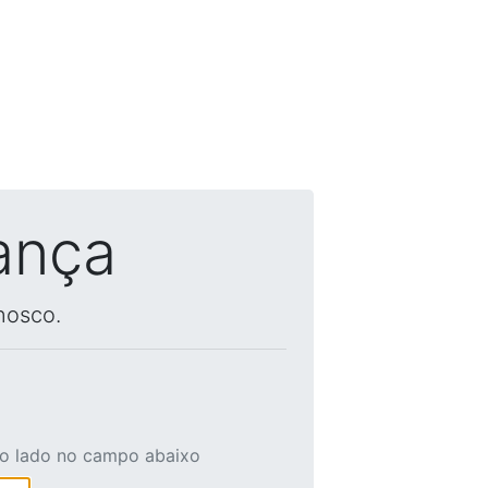
ança
nosco.
ao lado no campo abaixo