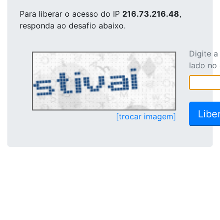
Para liberar o acesso
do IP
216.73.216.48
,
responda ao desafio abaixo.
Digite 
lado no
[trocar imagem]