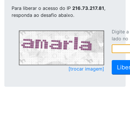
Para liberar o acesso
do IP
216.73.217.81
,
responda ao desafio abaixo.
Digite 
lado no
[trocar imagem]