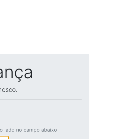
ança
nosco.
ao lado no campo abaixo