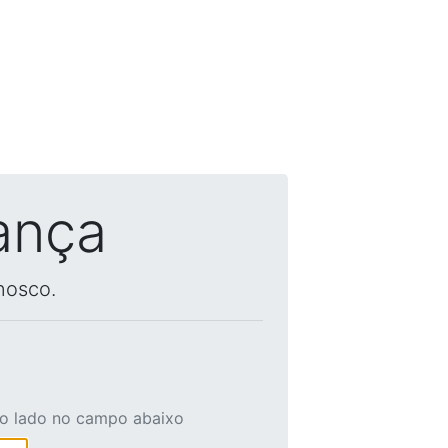
ança
nosco.
ao lado no campo abaixo