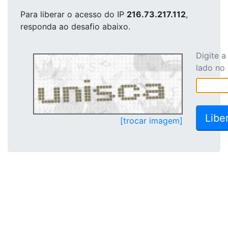
Para liberar o acesso
do IP
216.73.217.112
,
responda ao desafio abaixo.
Digite 
lado no
[trocar imagem]