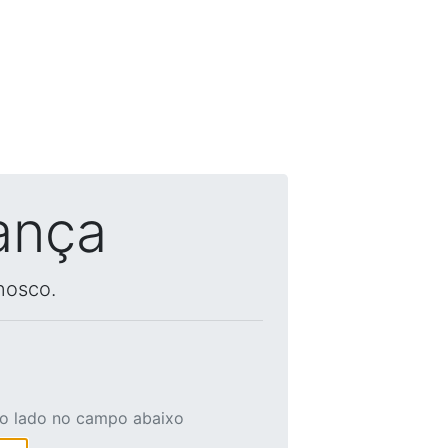
ança
nosco.
ao lado no campo abaixo