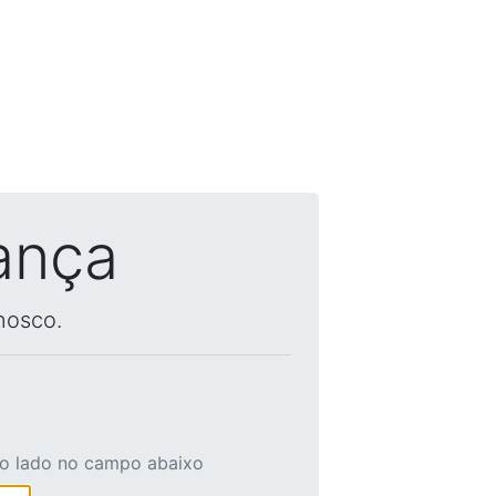
ança
nosco.
ao lado no campo abaixo