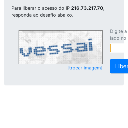
Para liberar o acesso
do IP
216.73.217.70
,
responda ao desafio abaixo.
Digite 
lado no
[trocar imagem]