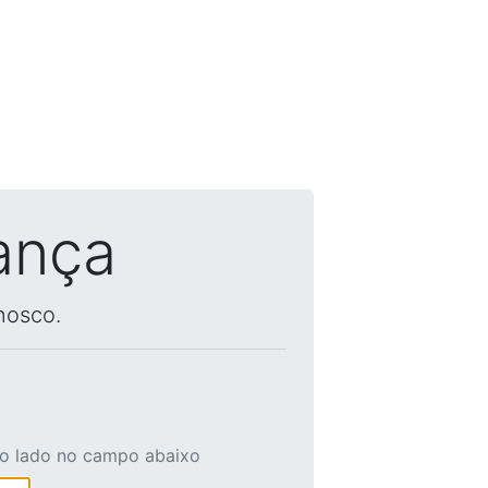
ança
nosco.
ao lado no campo abaixo