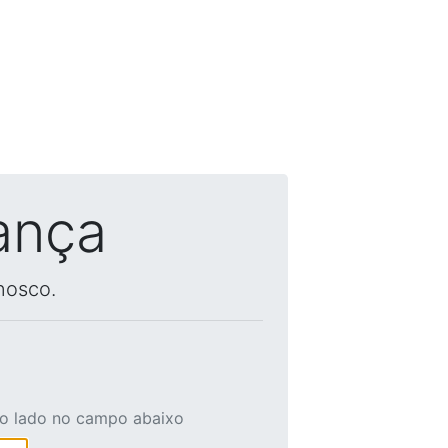
ança
nosco.
ao lado no campo abaixo