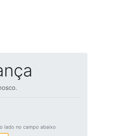
ança
nosco.
ao lado no campo abaixo