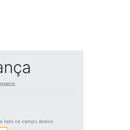
ança
nosco.
ao lado no campo abaixo