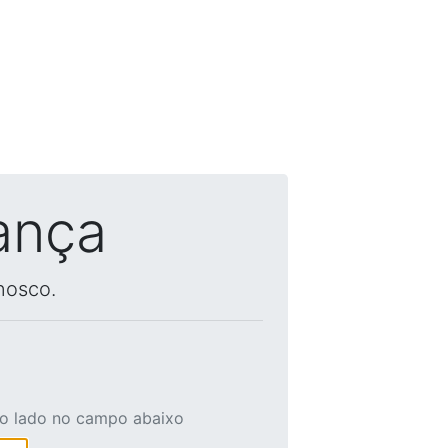
ança
nosco.
ao lado no campo abaixo