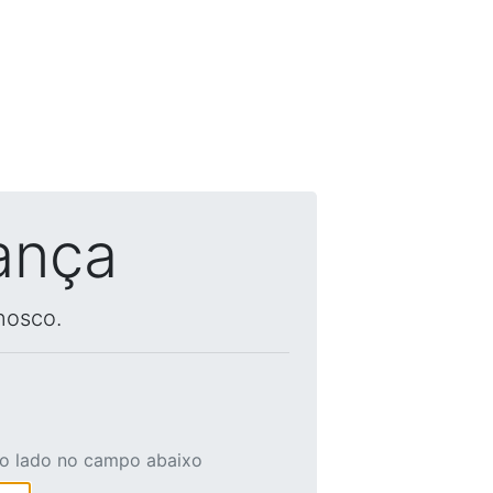
ança
nosco.
ao lado no campo abaixo