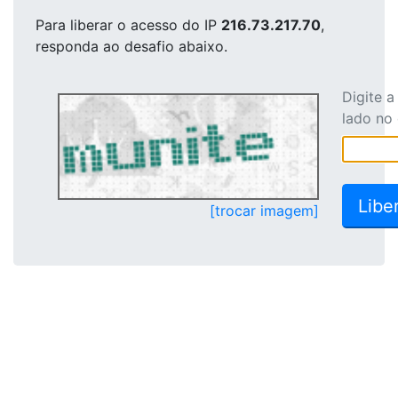
Para liberar o acesso
do IP
216.73.217.70
,
responda ao desafio abaixo.
Digite 
lado no
[trocar imagem]