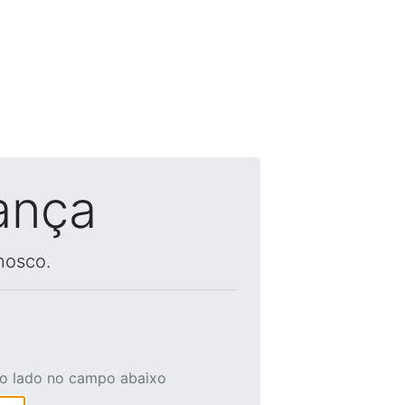
ança
nosco.
ao lado no campo abaixo