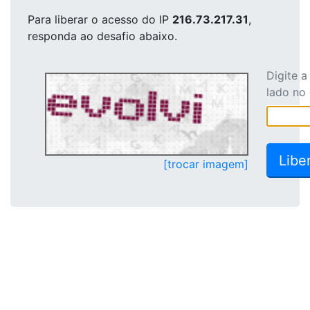
Para liberar o acesso
do IP
216.73.217.31
,
responda ao desafio abaixo.
Digite 
lado no
[trocar imagem]