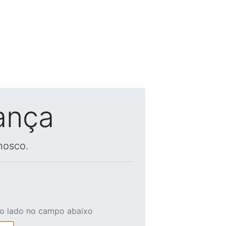
ança
nosco.
ao lado no campo abaixo