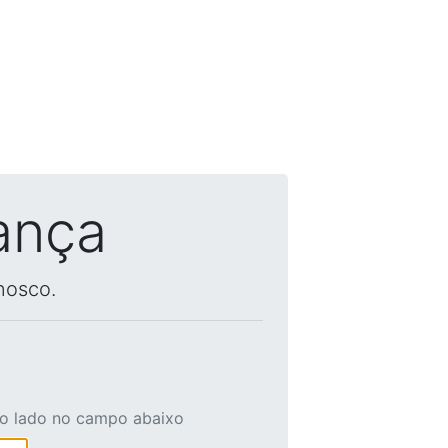
ança
nosco.
ao lado no campo abaixo