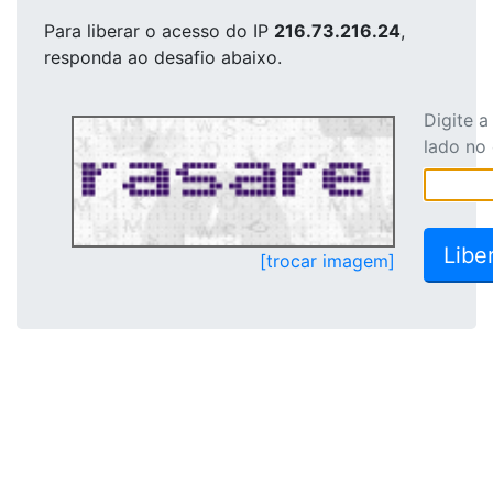
Para liberar o acesso
do IP
216.73.216.24
,
responda ao desafio abaixo.
Digite 
lado no
[trocar imagem]