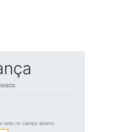
ança
nosco.
ao lado no campo abaixo