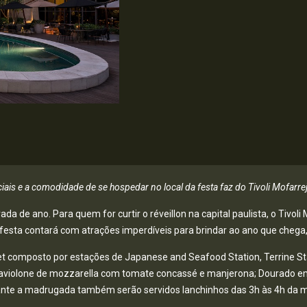
iais e a comodidade de se hospedar no local da festa faz do Tivoli Mofarrej
ada de ano. Para quem for curtir o réveillon na capital paulista, o Tivo
 festa contará com atrações imperdíveis para brindar ao ano que chega,
ffet composto por estações de Japanese and Seafood Station, Terrine St
iolone de mozzarella com tomate concassé e manjerona; Dourado em
urante a madrugada também serão servidos lanchinhos das 3h às 4h da 