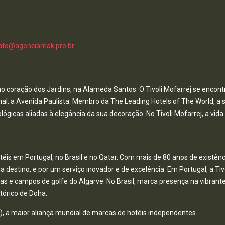
ato@agenciamak.pro.br
 no coração dos Jardins, na Alameda Santos. O Tivoli Mofarrej se encon
al: a Avenida Paulista. Membro da The Leading Hotels of The World, a s
gicas aliadas à elegância da sua decoração. No Tivoli Mofarrej, a vid
téis em Portugal, no Brasil e no Qatar. Com mais de 80 anos de existênci
estino, e por um serviço inovador e de excelência. Em Portugal, a Tivol
aias e campos de golfe do Algarve. No Brasil, marca presença na vibrant
stórico de Doha.
A), a maior aliança mundial de marcas de hotéis independentes.