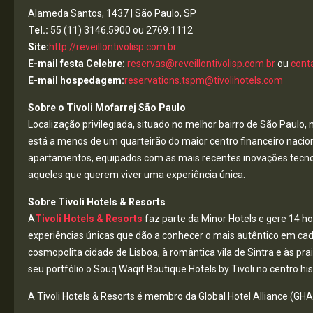
Alameda Santos, 1437 | São Paulo, SP
Tel.:
55 (11) 3146.5900 ou 2769.1112
Site:
http://reveillontivolisp.com.br
E-mail festa Celebre:
reservas@reveillontivolisp.com.br
ou
cont
E-mail hospedagem:
reservations.tspm@tivolihotels.com
Sobre o Tivoli Mofarrej São Paulo
Localização privilegiada, situado no melhor bairro de São Paulo,
está a menos de um quarteirão do maior centro financeiro nacion
apartamentos, equipados com as mais recentes inovações tecnoló
aqueles que querem viver uma experiência única.
Sobre Tivoli Hotels & Resorts
A
Tivoli Hotels & Resorts
faz parte da Minor Hotels e gere 14 ho
experiências únicas que dão a conhecer o mais autêntico em cada d
cosmopolita cidade de Lisboa, à romântica vila de Sintra e às pr
seu portfólio o Souq Waqif Boutique Hotels by Tivoli no centro hi
A Tivoli Hotels & Resorts é membro da Global Hotel Alliance (GH