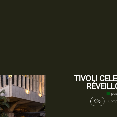
TIVOLI CEL
RÉVEILL
po
0
Compa