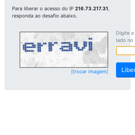
Para liberar o acesso
do IP
216.73.217.31
,
responda ao desafio abaixo.
Digite 
lado no
[trocar imagem]