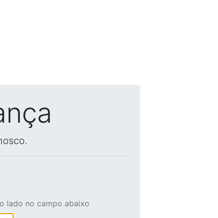
ança
nosco.
ao lado no campo abaixo