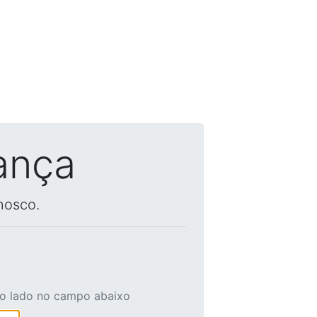
ança
nosco.
ao lado no campo abaixo