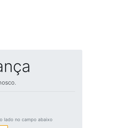
ança
nosco.
ao lado no campo abaixo