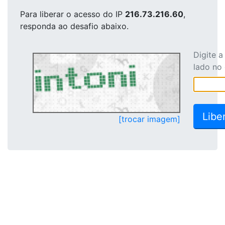
Para liberar o acesso
do IP
216.73.216.60
,
responda ao desafio abaixo.
Digite 
lado no
[trocar imagem]