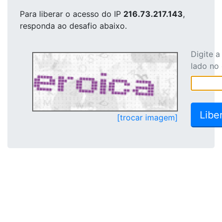
Para liberar o acesso
do IP
216.73.217.143
,
responda ao desafio abaixo.
Digite 
lado no
[trocar imagem]