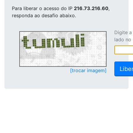
Para liberar o acesso
do IP
216.73.216.60
,
responda ao desafio abaixo.
Digite 
lado no
[trocar imagem]