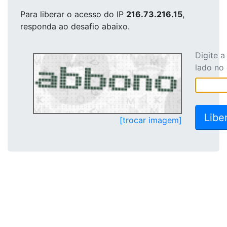
Para liberar o acesso
do IP
216.73.216.15
,
responda ao desafio abaixo.
Digite 
lado no
[trocar imagem]