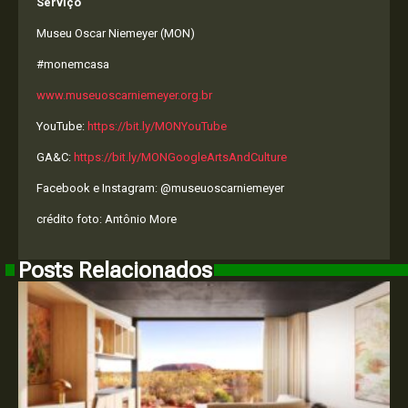
Serviço
Museu Oscar Niemeyer (MON)
#monemcasa
www.museuoscarniemeyer.org.br
YouTube:
https://bit.ly/MONYouTube
GA&C:
https://bit.ly/MONGoogleArtsAndCulture
Facebook e Instagram: @museuoscarniemeyer
crédito foto: Antônio More
Posts Relacionados