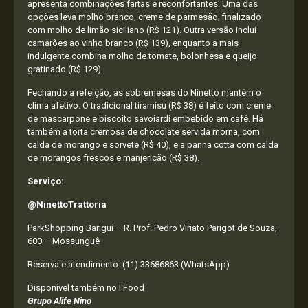
apresenta combinações fartas e reconfortantes. Uma das
opções leva molho branco, creme de parmesão, finalizado
com molho de limão siciliano (R$ 121). Outra versão inclui
camarões ao vinho branco (R$ 139), enquanto a mais
indulgente combina molho de tomate, bolonhesa e queijo
gratinado (R$ 129).
Fechando a refeição, as sobremesas do Ninetto mantêm o
clima afetivo. O tradicional tiramisu (R$ 38) é feito com creme
de mascarpone e biscoito savoiardi embebido em café. Há
também a torta cremosa de chocolate servida morna, com
calda de morango e sorvete (R$ 40), e a panna cotta com calda
de morangos frescos e manjericão (R$ 38).
Serviço:
@NinettoTrattoria
ParkShopping Barigui – R. Prof. Pedro Viriato Parigot de Souza,
600 – Mossunguê
Reserva e atendimento: (11) 33686863 (WhatsApp)
Disponível também no I Food
Grupo Alife Nino