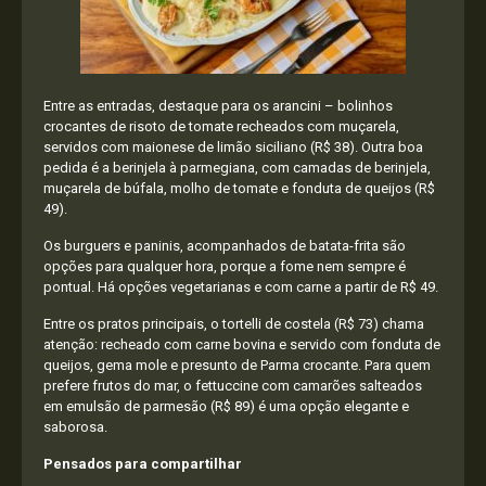
Entre as entradas, destaque para os arancini – bolinhos
crocantes de risoto de tomate recheados com muçarela,
servidos com maionese de limão siciliano (R$ 38). Outra boa
pedida é a berinjela à parmegiana, com camadas de berinjela,
muçarela de búfala, molho de tomate e fonduta de queijos (R$
49).
Os burguers e paninis, acompanhados de batata-frita são
opções para qualquer hora, porque a fome nem sempre é
pontual. Há opções vegetarianas e com carne a partir de R$ 49.
Entre os pratos principais, o tortelli de costela (R$ 73) chama
atenção: recheado com carne bovina e servido com fonduta de
queijos, gema mole e presunto de Parma crocante. Para quem
prefere frutos do mar, o fettuccine com camarões salteados
em emulsão de parmesão (R$ 89) é uma opção elegante e
saborosa.
Pensados para compartilhar