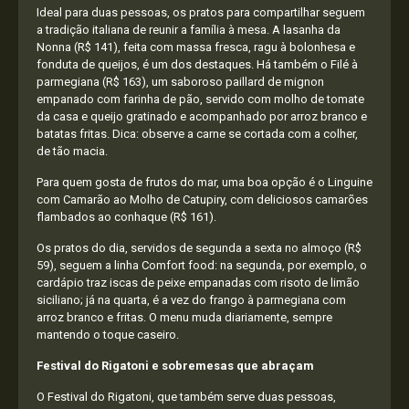
Ideal para duas pessoas, os pratos para compartilhar seguem
a tradição italiana de reunir a família à mesa. A lasanha da
Nonna (R$ 141), feita com massa fresca, ragu à bolonhesa e
fonduta de queijos, é um dos destaques. Há também o Filé à
parmegiana (R$ 163), um saboroso paillard de mignon
empanado com farinha de pão, servido com molho de tomate
da casa e queijo gratinado e acompanhado por arroz branco e
batatas fritas. Dica: observe a carne se cortada com a colher,
de tão macia.
Para quem gosta de frutos do mar, uma boa opção é o Linguine
com Camarão ao Molho de Catupiry, com deliciosos camarões
flambados ao conhaque (R$ 161).
Os pratos do dia, servidos de segunda a sexta no almoço (R$
59), seguem a linha Comfort food: na segunda, por exemplo, o
cardápio traz iscas de peixe empanadas com risoto de limão
siciliano; já na quarta, é a vez do frango à parmegiana com
arroz branco e fritas. O menu muda diariamente, sempre
mantendo o toque caseiro.
Festival do Rigatoni e sobremesas que abraçam
O Festival do Rigatoni, que também serve duas pessoas,