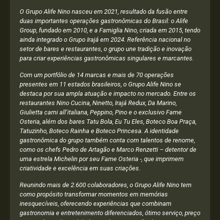
O Grupo Alife Nino nasceu em 2021, resultado da fusão entre
duas importantes operações gastronômicas do Brasil: o Alife
Group, fundado em 2010, e a Famiglia Nino, criada em 2015, tendo
ainda integrado o Grupo Irajá em 2024. Referência nacional no
setor de bares e restaurantes, o grupo une tradição e inovação
para criar experiências gastronômicas singulares e marcantes.
Com um portfólio de 14 marcas e mais de 70 operações
presentes em 11 estados brasileiros, o Grupo Alife Nino se
destaca por sua ampla atuação e impacto no mercado. Entre os
restaurantes Nino Cucina, Ninetto, Irajá Redux, Da Marino,
Giulietta carni all’italiana, Peppino, Pino e o exclusivo Fame
Osteria, além dos bares Tatu Bola, Eu Tu Eles, Boteco Boa Praça,
Tatuzinho, Boteco Rainha e Boteco Princesa. A identidade
gastronômica do grupo também conta com talentos de renome,
como os chefs Pedro de Artagão e Marco Renzetti – detentor de
uma estrela Michelin por seu Fame Osteria -, que imprimem
criatividade e excelência em suas criações.
Reunindo mais de 2.600 colaboradores, o Grupo Alife Nino tem
como propósito transformar momentos em memórias
inesquecíveis, oferecendo experiências que combinam
gastronomia e entretenimento diferenciados, ótimo serviço, preço