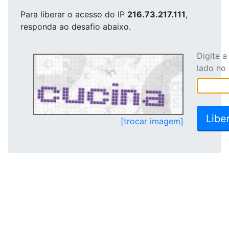
Para liberar o acesso
do IP
216.73.217.111
,
responda ao desafio abaixo.
Digite 
lado no
[trocar imagem]