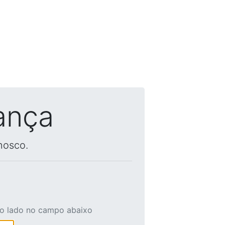
ança
nosco.
ao lado no campo abaixo