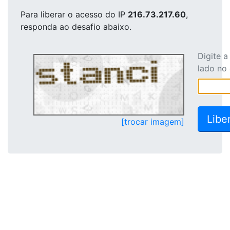
Para liberar o acesso
do IP
216.73.217.60
,
responda ao desafio abaixo.
Digite 
lado no
[trocar imagem]