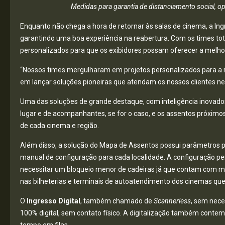
Medidas para garantia de distanciamento social, op
Enquanto não chega a hora de retornar às salas de cinema, a Ing
garantindo uma boa experiência na reabertura. Com os times to
personalizados para que os exibidores possam oferecer a melhor
“Nossos times mergulharam em projetos personalizados para a r
em lançar soluções pioneiras que atendam os nossos clientes 
Uma das soluções de grande destaque, com inteligência inovador
lugar e de acompanhantes, se for o caso, e os assentos próximo
de cada cinema e região.
Além disso, a solução do Mapa de Assentos possui parâmetros pa
manual de configuração para cada localidade. A configuração p
necessitar um bloqueio menor de cadeiras já que contam com m
nas bilheterias e terminais de autoatendimento dos cinemas que
O
Ingresso Digital
, também chamado de
Scannerless
, sem nece
100% digital, sem contato físico. A digitalização também conte
tempo em filas.