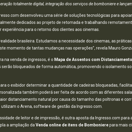
eração totalmente digital, integração dos serviços de bomboniere e lançame
resso.com desenvolveu uma série de soluções tecnológicas para apoiar 
talmente dedicados ao projeto de retomada e trabalhando remotamente,
 experiência para o retorno dos clientes aos cinemas.
ealidade brasileira. Estudamos a necessidade dos cinemas, as prática
neste momento de tantas mudanças nas operações”, revela Mauro Gonza
a na venda de ingressos, é o
Mapa de Assentos com Distanciamento
s serão bloqueados de forma automática, promovendo o isolamento soci
ra o exibidor determinar a quantidade de cadeiras bloqueadas, facilit
ersonalizada também poderá ser feita de acordo com as diferentes sa
aior distanciamento natural por causa do tamanho das poltronas e co
 utilizam o Arena, software de gestão da Ingresso.com.
ssidade de leitor e de impressão, é outra aposta da Ingresso.com par
mpla a ampliação da
Venda online de itens de Bomboniere
para mais ci