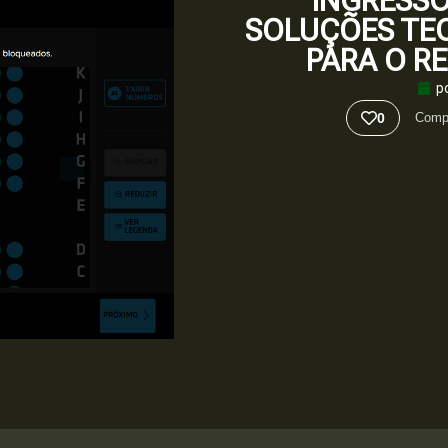
INGRESS
SOLUÇÕES TE
PARA O R
p
0
Compa