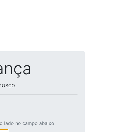
ança
nosco.
ao lado no campo abaixo