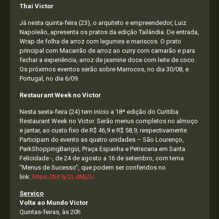
Thai Victor
Já nesta quinta-feira (23), o arquiteto e empreendedor, Luiz
Napoleão, apresenta os pratos da edição Tailândia. De entrada,
Wrap de folha de arroz com legumes e mariscos. O prato
principal com Macarrão de arroz ao curry com camarão e para
fechar a experiência, arroz de jasmine doce com leite de coco.
Os próximos eventos serão sobre Marrocos, no dia 30/08, e
Portugal, no dia 6/09.
Restaurant Week no Victor
Nesta sexta-feira (24) tem início a 18ª edição do Curitiba
Restaurant Week no Victor. Serão menus completos no almoço
e jantar, ao custo fixo de R$ 46,9 e R$ 58,9, respectivamente.
Participam do evento as quatro unidades – São Lourenço,
ParkShoppingBarigüi, Praça Espanha e Petiscaria em Santa
Felicidade -, de 24 de agosto a 16 de setembro, com tema
“Menus de Sucesso”, que podem ser conferidos no
link:
https://bit.ly/2LdMjZU
Serviço
Volta ao Mundo Victor
Quintas-feiras, às 20h