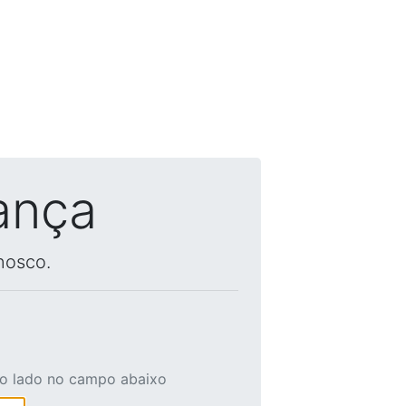
ança
nosco.
ao lado no campo abaixo