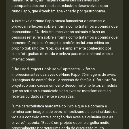
família. No livro, as imagens cativantes das aves são
acompanhadas por receitas exclusivas desenvolvidas por
Nuno Papp, que é também apaixonado por gastronomia.
A iniciativa de Nuno Papp busca humanizar os animais e
provocar reflexões sobre a forma como tratamos a comida que
consumimos. “A ideia é humanizar os animais e fazer as
pessoas refletirem sobre a forma como tratamos a comida que
comemos”, explica. O projeto também inclui uma crítica ao
próprio trabalho de Papp, que é amplamente conhecido por
suas fotografias de moda e beleza para marcas brasileiras e
internacionais.
“The Food Project Cook Book” apresenta 32 fotos
impressionantes das aves de Nuno Papp, 76 imagens de ovos,
80 páginas de conteúdo e 12 receitas de família. O fotolivro foi
projetado para causar um certo desconforto no leitor, à medida
que os retratos humanizados das aves se mesclam com as
receitas cuidadosamente elaboradas.
“Uma característica marcante do livro é que ele começa e
termina com imagens de ovos, simbolizando a continuidade da
vida e a conexão entre a criação das aves e a culinária que as
envolve”, aponta. “Esse é um projeto que me orgulha muito,
principalmente por gerar uma onda de discussão muito