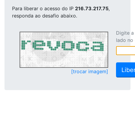
Para liberar o acesso
do IP
216.73.217.75
,
responda ao desafio abaixo.
Digite 
lado no
[trocar imagem]