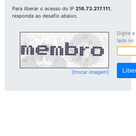
Para liberar o acesso
do IP
216.73.217.111
,
responda ao desafio abaixo.
Digite 
lado no
[trocar imagem]