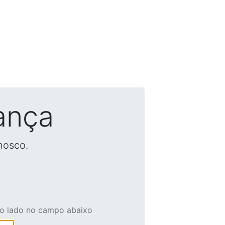
ança
nosco.
ao lado no campo abaixo