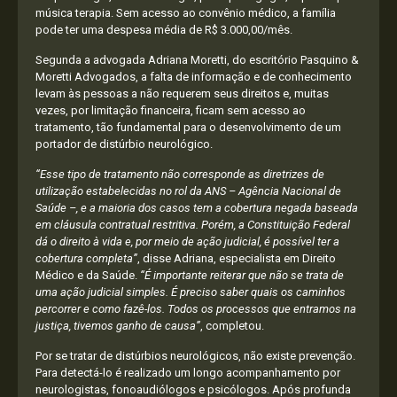
música terapia. Sem acesso ao convênio médico, a família
pode ter uma despesa média de R$ 3.000,00/mês.
Segunda a advogada Adriana Moretti, do escritório Pasquino &
Moretti Advogados, a falta de informação e de conhecimento
levam às pessoas a não requerem seus direitos e, muitas
vezes, por limitação financeira, ficam sem acesso ao
tratamento, tão fundamental para o desenvolvimento de um
portador de distúrbio neurológico.
“Esse tipo de tratamento não corresponde as diretrizes de
utilização estabelecidas no rol da ANS – Agência Nacional de
Saúde –, e a maioria dos casos tem a cobertura negada baseada
em cláusula contratual restritiva. Porém, a Constituição Federal
dá o direito à vida e, por meio de ação judicial, é possível ter a
cobertura completa”
, disse Adriana, especialista em Direito
Médico e da Saúde.
“É importante reiterar que não se trata de
uma ação judicial simples. É preciso saber quais os caminhos
percorrer e como fazê-los. Todos os processos que entramos na
justiça, tivemos ganho de causa”
, completou.
Por se tratar de distúrbios neurológicos, não existe prevenção.
Para detectá-lo é realizado um longo acompanhamento por
neurologistas, fonoaudiólogos e psicólogos. Após profunda