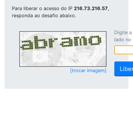
Para liberar o acesso
do IP
216.73.216.57
,
responda ao desafio abaixo.
Digite 
lado no
[trocar imagem]