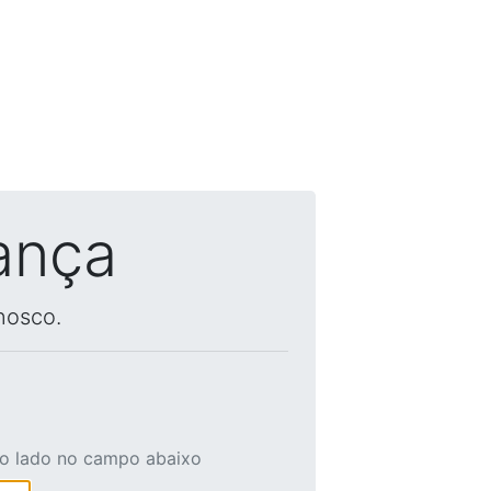
ança
nosco.
ao lado no campo abaixo